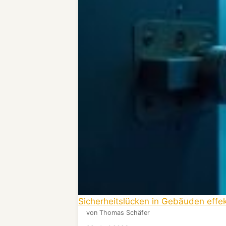
Sicherheitslücken in Gebäuden effek
von Thomas Schäfer